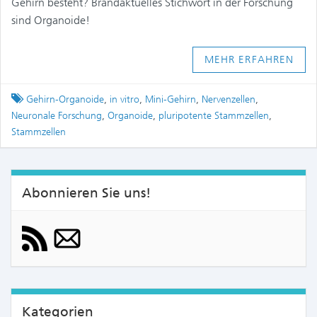
Gehirn besteht? Brandaktuelles Stichwort in der Forschung
sind Organoide!
MEHR ERFAHREN
Tagged
Gehirn-Organoide
,
in vitro
,
Mini-Gehirn
,
Nervenzellen
,
Neuronale Forschung
,
Organoide
,
pluripotente Stammzellen
,
Stammzellen
Abonnieren Sie uns!
Kategorien