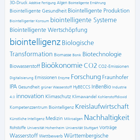
3D-Druck
Algen
Additive Fertigung
Biointelligente Ernährung
Biointelligente Produktion
Biointelligente Gesundheit
biointelligente Systeme
Biointelligenter Konsum
Biointelligente Wertschöpfung
biointelligenz
Biologische
Transformation
Biotechnologie
Biomasse
Bionik
Bioökonomie
CO2
Biowasserstoff
CO2-Emissionen
Forschung
Fraunhofer
Emissionen
Digitalisierung
Enzyme
IPA
InBenBio
Gesundheit
HyBECCS
grüner Wasserstoff
Industrie
innovation
Klimaschutz
Klimawandel
4.0
Kohlenstoffdioxid
Kreislaufwirtschaft
Kompetenzzentrum Biointelligenz
Nachhaltigkeit
Medizin
Künstliche Intelligenz
Mikroalgen
Vorträge
Rohstoffe
Universität Hohenheim
Universität Stuttgart
Wasserstoff
Württembergische
Wettbewerb