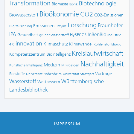
Transformation
Biotechnologie
Biomasse
Bionik
Bioökonomie
CO2
Biowasserstoff
CO2-Emissionen
Forschung
Fraunhofer
Emissionen
Digitalisierung
Enzyme
IPA
InBenBio
Gesundheit
HyBECCS
grüner Wasserstoff
Industrie
innovation
Klimaschutz
Klimawandel
4.0
Kohlenstoffdioxid
Kreislaufwirtschaft
Kompetenzzentrum Biointelligenz
Nachhaltigkeit
Medizin
Künstliche Intelligenz
Mikroalgen
Vorträge
Rohstoffe
Universität Hohenheim
Universität Stuttgart
Wasserstoff
Württembergische
Wettbewerb
Landesbibliothek
IMPRESSUM