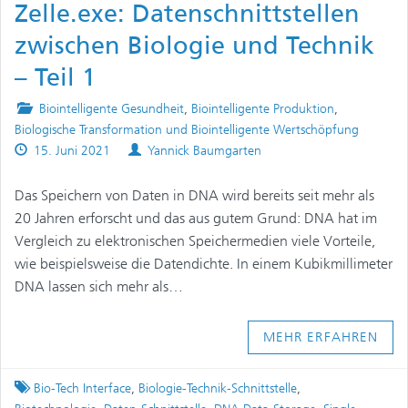
Zelle.exe: Datenschnittstellen
zwischen Biologie und Technik
– Teil 1
Posted
Biointelligente Gesundheit
,
Biointelligente Produktion
,
in
Biologische Transformation und Biointelligente Wertschöpfung
Published
Authors
15. Juni 2021
Yannick Baumgarten
on
Das Speichern von Daten in DNA wird bereits seit mehr als
20 Jahren erforscht und das aus gutem Grund: DNA hat im
Vergleich zu elektronischen Speichermedien viele Vorteile,
wie beispielsweise die Datendichte. In einem Kubikmillimeter
DNA lassen sich mehr als…
MEHR ERFAHREN
Tagged
Bio-Tech Interface
,
Biologie-Technik-Schnittstelle
,