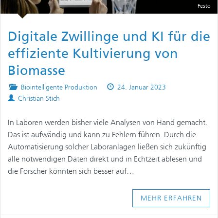
Festo
Digitale Zwillinge und KI für die
effiziente Kultivierung von
Biomasse
Posted
Published
Biointelligente Produktion
24. Januar 2023
Authors
in
on
Christian Stich
In Laboren werden bisher viele Analysen von Hand gemacht.
Das ist aufwändig und kann zu Fehlern führen. Durch die
Automatisierung solcher Laboranlagen ließen sich zukünftig
alle notwendigen Daten direkt und in Echtzeit ablesen und
die Forscher könnten sich besser auf…
MEHR ERFAHREN