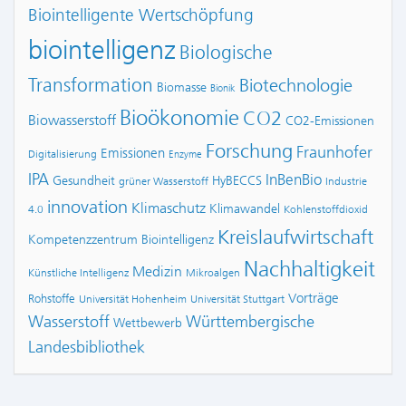
Biointelligente Wertschöpfung
biointelligenz
Biologische
Transformation
Biotechnologie
Biomasse
Bionik
Bioökonomie
CO2
Biowasserstoff
CO2-Emissionen
Forschung
Fraunhofer
Emissionen
Digitalisierung
Enzyme
IPA
InBenBio
Gesundheit
HyBECCS
grüner Wasserstoff
Industrie
innovation
Klimaschutz
Klimawandel
4.0
Kohlenstoffdioxid
Kreislaufwirtschaft
Kompetenzzentrum Biointelligenz
Nachhaltigkeit
Medizin
Künstliche Intelligenz
Mikroalgen
Vorträge
Rohstoffe
Universität Hohenheim
Universität Stuttgart
Wasserstoff
Württembergische
Wettbewerb
Landesbibliothek