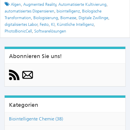
Tagged
Algen
,
Augmented Reality
,
Automatisierte Kultivierung
,
automatisiertes Dispensieren
,
biointelligenz
,
Biologische
Transformation
,
Biologisierung
,
Biomasse
,
Digitale Zwillinge
,
digitalisiertes Labor
,
Festo
,
KI
,
Künstliche Intelligenz
,
PhotoBionicCell
,
Softwarelösungen
Abonnieren Sie uns!
Kategorien
Biointelligente Chemie (38)