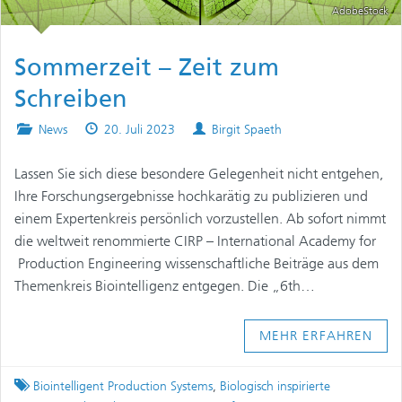
AdobeStock
Sommerzeit – Zeit zum
Schreiben
Posted
Published
Authors
News
20. Juli 2023
Birgit Spaeth
in
on
Lassen Sie sich diese besondere Gelegenheit nicht entgehen,
Ihre Forschungsergebnisse hochkarätig zu publizieren und
einem Expertenkreis persönlich vorzustellen. Ab sofort nimmt
die weltweit renommierte CIRP – International Academy for
Production Engineering wissenschaftliche Beiträge aus dem
Themenkreis Biointelligenz entgegen. Die „6th…
MEHR ERFAHREN
Tagged
Biointelligent Production Systems
,
Biologisch inspirierte