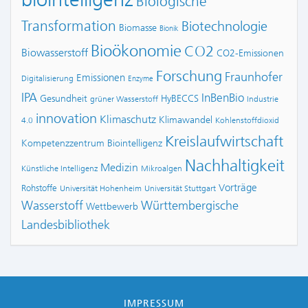
Biologische
Transformation
Biotechnologie
Biomasse
Bionik
Bioökonomie
CO2
Biowasserstoff
CO2-Emissionen
Forschung
Fraunhofer
Emissionen
Digitalisierung
Enzyme
IPA
InBenBio
Gesundheit
HyBECCS
grüner Wasserstoff
Industrie
innovation
Klimaschutz
Klimawandel
4.0
Kohlenstoffdioxid
Kreislaufwirtschaft
Kompetenzzentrum Biointelligenz
Nachhaltigkeit
Medizin
Künstliche Intelligenz
Mikroalgen
Vorträge
Rohstoffe
Universität Hohenheim
Universität Stuttgart
Wasserstoff
Württembergische
Wettbewerb
Landesbibliothek
IMPRESSUM