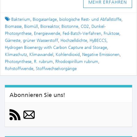
MEHR ERFAHREN
Tagged
Bakterium
,
Biogasanlage
,
biologische Rest- und Abfallstoffe
,
Biomasse
,
Biomüll
,
Bioreaktor
,
Biotonne
,
CO2
,
Dunkel-
Photosynthese
,
Energiewende
,
Fed-Batch-Verfahren
,
Fruktose
,
Gärreste
,
grüner Wasserstoff
,
Hochzelldichte
,
HyBECCS
,
Hydrogen Bioenergy with Carbon Capture and Storage
,
Klimaschutz
,
Klimawandel
,
Kohlendioxid
,
Negative Emissionen
,
Photosynthese
,
R. rubrum
,
Rhodospirillum rubrum
,
Rohstoffwende
,
Stoffwechselvorgänge
Abonnieren Sie uns!