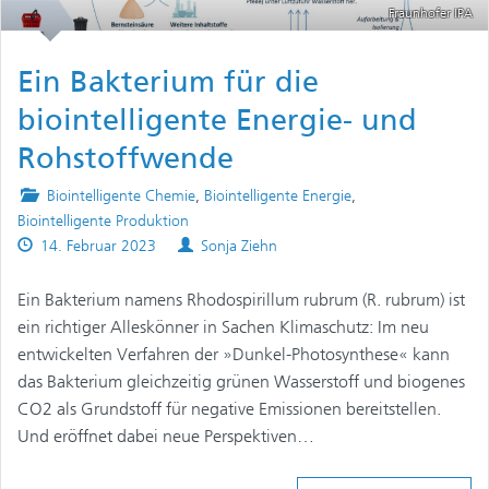
Fraunhofer IPA
Ein Bakterium für die
biointelligente Energie- und
Rohstoffwende
Posted
Biointelligente Chemie
,
Biointelligente Energie
,
in
Biointelligente Produktion
Published
Authors
14. Februar 2023
Sonja Ziehn
on
Ein Bakterium namens Rhodospirillum rubrum (R. rubrum) ist
ein richtiger Alleskönner in Sachen Klimaschutz: Im neu
entwickelten Verfahren der »Dunkel-Photosynthese« kann
das Bakterium gleichzeitig grünen Wasserstoff und biogenes
CO2 als Grundstoff für negative Emissionen bereitstellen.
Und eröffnet dabei neue Perspektiven…