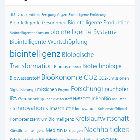
3D-Druck
Algen
Additive Fertigung
Biointelligente Ernährung
Biointelligente Produktion
Biointelligente Gesundheit
biointelligente Systeme
Biointelligenter Konsum
Biointelligente Wertschöpfung
biointelligenz
Biologische
Transformation
Biotechnologie
Biomasse
Bionik
Bioökonomie
CO2
Biowasserstoff
CO2-Emissionen
Forschung
Fraunhofer
Emissionen
Digitalisierung
Enzyme
IPA
InBenBio
Gesundheit
HyBECCS
grüner Wasserstoff
Industrie
innovation
Klimaschutz
Klimawandel
4.0
Kohlenstoffdioxid
Kreislaufwirtschaft
Kompetenzzentrum Biointelligenz
Nachhaltigkeit
Medizin
Künstliche Intelligenz
Mikroalgen
Vorträge
Rohstoffe
Universität Hohenheim
Universität Stuttgart