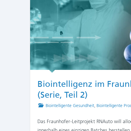
Biointelligenz im Frau
(Serie, Teil 2)
Posted
Biointelligente Gesundheit
,
Biointelligente Pr
in
Das Fraunhofer-Leitprojekt RNAuto will allo
innerhalb eines einzigen Batches herstelle