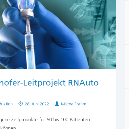
nhofer-Leitprojekt RNAuto
Published
Authors
oduktion
28. Juni 2022
Milena Frahm
on
gene Zellprodukte für 50 bis 100 Patienten
n können.