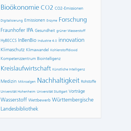
Bioökonomie
CO2
CO2-Emissionen
Forschung
Emissionen
Digitalisierung
Enzyme
Fraunhofer IPA
Gesundheit
grüner Wasserstoff
innovation
InBenBio
HyBECCS
Industrie 4.0
Klimaschutz
Klimawandel
Kohlenstoffdioxid
Kompetenzzentrum Biointelligenz
Kreislaufwirtschaft
Künstliche Intelligenz
Nachhaltigkeit
Medizin
Rohstoffe
Mikroalgen
Vorträge
Universität Hohenheim
Universität Stuttgart
Wasserstoff
Württembergische
Wettbewerb
Landesbibliothek