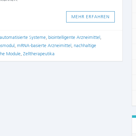
MEHR ERFAHREN
automatisierte Systeme
,
biointelligente Arzneimittel
,
nsmodul
,
mRNA-basierte Arzneimittel
,
nachhaltige
che Module
,
Zelltherapeutika