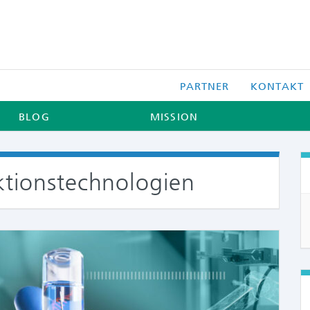
PARTNER
KONTAKT
BLOG
MISSION
ktionstechnologien
COMME