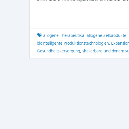
Tagged
allogene Therapeutika
,
allogene Zellprodukte
,
biointelligente Produktionstechnologien
,
Expansio
Gesundheitsversorgung
,
skalierbare und dynamis