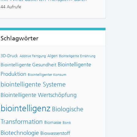
44 Aufrufe
Schlagwörter
3D-Druck
Algen
Additive Fertigung
Biointelligente Ernährung
Biointelligente
Biointelligente Gesundheit
Produktion
Biointelligenter Konsum
biointelligente Systeme
Biointelligente Wertschöpfung
biointelligenz
Biologische
Transformation
Biomasse
Bionik
Biotechnologie
Biowasserstoff