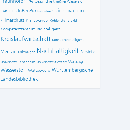
Fraunhofer IPA
Gesundheit
grüner Wasserstoff
innovation
InBenBio
HyBECCS
Industrie 4.0
Klimaschutz
Klimawandel
Kohlenstoffdioxid
Kompetenzzentrum Biointelligenz
Kreislaufwirtschaft
Künstliche Intelligenz
Nachhaltigkeit
Medizin
Rohstoffe
Mikroalgen
Vorträge
Universität Hohenheim
Universität Stuttgart
Wasserstoff
Württembergische
Wettbewerb
Landesbibliothek