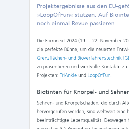
Projektergebnisse aus den EU-gef
»LoopOfFun« stützen. Auf Biointel
noch einmal Revue passieren.
Die Formnext 2024 (19. − 22. November 2024
die perfekte Bühne, um die neuesten Entw
Grenzflächen- und Bioverfahrenstechnik IG
zu präsentieren und wertvolle Kontakte zu
Projekten:
TriAnkle
und
LoopOfFun
.
Biotinten für Knorpel- und Sehnene
Sehnen- und Knorpelschäden, die durch Alte
hervorgerufen werden, sind weltweit eine 
beeinträchtigte Lebensqualität. Deswegen
innovative 3D-Bioprinting-Technologien entw