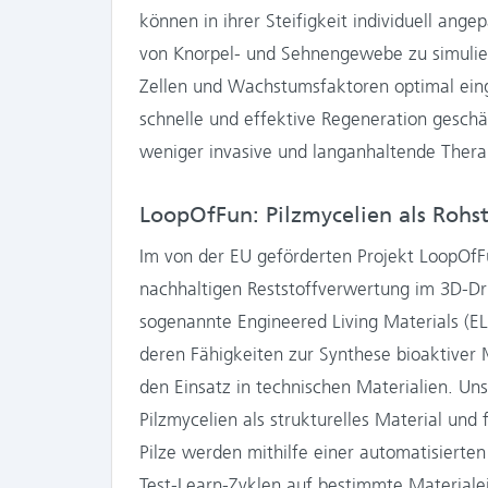
können in ihrer Steifigkeit individuell an
von Knorpel- und Sehnengewebe zu simulie
Zellen und Wachstumsfaktoren optimal eing
schnelle und effektive Regeneration geschä
weniger invasive und langanhaltende Thera
LoopOfFun: Pilzmycelien als Rohs
Im von der EU geförderten Projekt LoopOfF
nachhaltigen Reststoffverwertung im 3D-Druc
sogenannte Engineered Living Materials (ELM
deren Fähigkeiten zur Synthese bioaktiver
den Einsatz in technischen Materialien. Un
Pilzmycelien als strukturelles Material un
Pilze werden mithilfe einer automatisierte
Test-Learn-Zyklen auf bestimmte Materiale