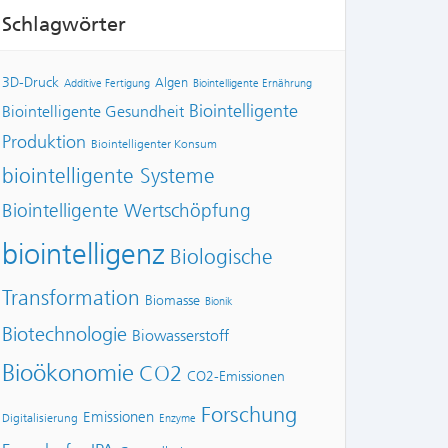
Schlagwörter
3D-Druck
Algen
Additive Fertigung
Biointelligente Ernährung
Biointelligente
Biointelligente Gesundheit
Produktion
Biointelligenter Konsum
biointelligente Systeme
Biointelligente Wertschöpfung
biointelligenz
Biologische
Transformation
Biomasse
Bionik
Biotechnologie
Biowasserstoff
Bioökonomie
CO2
CO2-Emissionen
Forschung
Emissionen
Digitalisierung
Enzyme