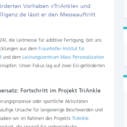
örderten Vorhaben »TriAnkle« und
ligenz.de lässt er den Messeauftritt
), die Leitmesse für additive Fertigung, bot uns
icklungen aus dem
Fraunhofer-Institut für
B
und dem
Leistungszentrum Mass Personalization
 knüpfen. Unser Fokus lag auf zwei EU-geförderten
rsatz: Fortschritt im Projekt TriAnkle
rungsprozesse oder sportliche Aktivitäten
häufige Ursache für langwierige Beschwerden und
 haben wir im Rahmen des Projekts
TriAnkle
ickelt, die speziell für orthopädische