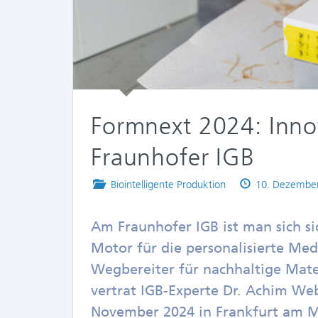
Formnext 2024: Inno
Fraunhofer IGB
Posted
Published
Biointelligente Produktion
10. Dezembe
in
on
Am Fraunhofer IGB ist man sich sic
Motor für die personalisierte Med
Wegbereiter für nachhaltige Mate
vertrat IGB-Experte Dr. Achim We
November 2024 in Frankfurt am Ma