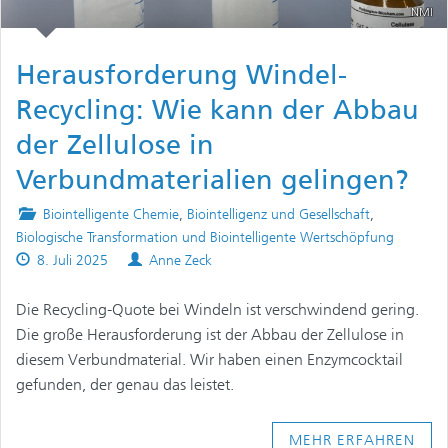
NMI
Herausforderung Windel-
Recycling: Wie kann der Abbau
der Zellulose in
Verbundmaterialien gelingen?
Posted
Biointelligente Chemie
,
Biointelligenz und Gesellschaft
,
in
Biologische Transformation und Biointelligente Wertschöpfung
Published
Authors
8. Juli 2025
Anne Zeck
on
Die Recycling-Quote bei Windeln ist verschwindend gering.
Die große Herausforderung ist der Abbau der Zellulose in
diesem Verbundmaterial. Wir haben einen Enzymcocktail
gefunden, der genau das leistet.
MEHR ERFAHREN