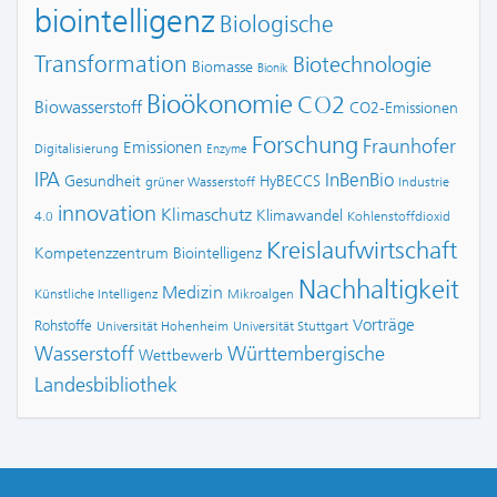
biointelligenz
Biologische
Transformation
Biotechnologie
Biomasse
Bionik
Bioökonomie
CO2
Biowasserstoff
CO2-Emissionen
Forschung
Fraunhofer
Emissionen
Digitalisierung
Enzyme
IPA
InBenBio
Gesundheit
HyBECCS
grüner Wasserstoff
Industrie
innovation
Klimaschutz
Klimawandel
4.0
Kohlenstoffdioxid
Kreislaufwirtschaft
Kompetenzzentrum Biointelligenz
Nachhaltigkeit
Medizin
Künstliche Intelligenz
Mikroalgen
Vorträge
Rohstoffe
Universität Hohenheim
Universität Stuttgart
Wasserstoff
Württembergische
Wettbewerb
Landesbibliothek