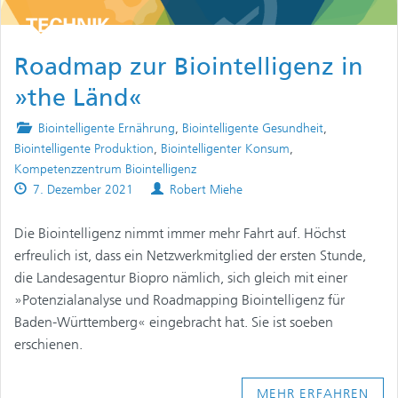
Roadmap zur Biointelligenz in
»the Länd«
Posted
Biointelligente Ernährung
,
Biointelligente Gesundheit
,
in
Biointelligente Produktion
,
Biointelligenter Konsum
,
Kompetenzzentrum Biointelligenz
Published
Authors
7. Dezember 2021
Robert Miehe
on
Die Biointelligenz nimmt immer mehr Fahrt auf. Höchst
erfreulich ist, dass ein Netzwerkmitglied der ersten Stunde,
die Landesagentur Biopro nämlich, sich gleich mit einer
»Potenzialanalyse und Roadmapping Biointelligenz für
Baden-Württemberg« eingebracht hat. Sie ist soeben
erschienen.
MEHR ERFAHREN