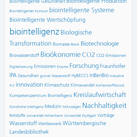
Biointelligente Produktion
Biointelligente Gesundheit
biointelligente Systeme
Biointelligenter Konsum
Biointelligente Wertschöpfung
biointelligenz
Biologische
Transformation
Biotechnologie
Biomasse
Bionik
Bioökonomie
CO2
Biowasserstoff
CO2-Emissionen
Forschung
Fraunhofer
Emissionen
Digitalisierung
Enzyme
IPA
InBenBio
Gesundheit
HyBECCS
grüner Wasserstoff
Industrie
innovation
Klimaschutz
Klimawandel
4.0
Kohlenstoffdioxid
Kreislaufwirtschaft
Kompetenzzentrum Biointelligenz
Nachhaltigkeit
Medizin
Künstliche Intelligenz
Mikroalgen
Vorträge
Rohstoffe
Universität Hohenheim
Universität Stuttgart
Wasserstoff
Württembergische
Wettbewerb
Landesbibliothek