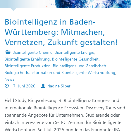
Biointelligenz in Baden-
Württemberg: Mitmachen,
Vernetzen, Zukunft gestalten!
Posted
Biointelligente Chemie
,
Biointelligente Energie
,
in
Biointelligente Ernährung
,
Biointelligente Gesundheit
,
Biointelligente Produktion
,
Biointelligenz und Gesellschaft
,
Biologische Transformation und Biointelligente Wertschöpfung
,
News
Published
Authors
17. Juni 2026
Nadine Silber
on
Field Study, Ringvorlesung, 3. Biointelligenz Kongress und
internationale Biointelligence Ecosystem Discovery Tours sind
spannende Angebote für Unternehmen, Studierende oder
einfach Interessierte vom S-TEC Zentrum für Biointelligente
Wertschöpfung. Seit Juli 2025 bündeln das Fraunhofer IPA,