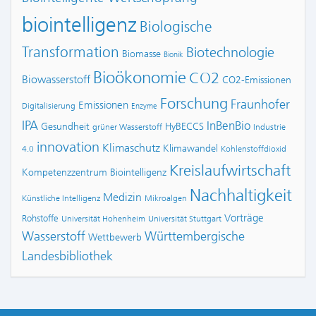
biointelligenz
Biologische
Transformation
Biotechnologie
Biomasse
Bionik
Bioökonomie
CO2
Biowasserstoff
CO2-Emissionen
Forschung
Fraunhofer
Emissionen
Digitalisierung
Enzyme
IPA
InBenBio
Gesundheit
HyBECCS
grüner Wasserstoff
Industrie
innovation
Klimaschutz
Klimawandel
4.0
Kohlenstoffdioxid
Kreislaufwirtschaft
Kompetenzzentrum Biointelligenz
Nachhaltigkeit
Medizin
Künstliche Intelligenz
Mikroalgen
Vorträge
Rohstoffe
Universität Hohenheim
Universität Stuttgart
Wasserstoff
Württembergische
Wettbewerb
Landesbibliothek