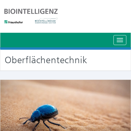
Schal
Navig
Oberflächentechnik