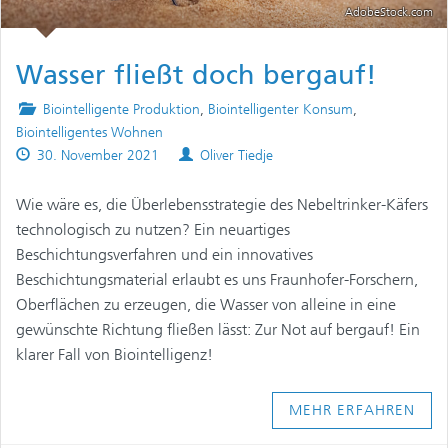
AdobeStock.com
Wasser fließt doch bergauf!
Posted
Biointelligente Produktion
,
Biointelligenter Konsum
,
in
Biointelligentes Wohnen
Published
Authors
30. November 2021
Oliver Tiedje
on
Wie wäre es, die Überlebensstrategie des Nebeltrinker-Käfers
technologisch zu nutzen? Ein neuartiges
Beschichtungsverfahren und ein innovatives
Beschichtungsmaterial erlaubt es uns Fraunhofer-Forschern,
Oberflächen zu erzeugen, die Wasser von alleine in eine
gewünschte Richtung fließen lässt: Zur Not auf bergauf! Ein
klarer Fall von Biointelligenz!
MEHR ERFAHREN