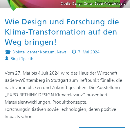
Quelle: Design Center Baden-Württemberg
Wie Design und Forschung die
Klima-Transformation auf den
Weg bringen!
Posted
Published
Biointelligenter Konsum
,
News
7. Mai 2024
Authors
in
on
Birgit Spaeth
Vom 27. Mai bis 4.Juli 2024 wird das Haus der Wirtschaft
Baden-Württemberg in Stuttgart zum Treffpunkt für alle, die
nach vorne blicken und Zukunft gestalten. Die Ausstellung
„EXPO RETHINK:DESIGN Klimarelevanz“ präsentiert
Materialentwicklungen, Produktkonzepte,
Forschungsinitiativen sowie Technologien, deren positive
Impacts schon…