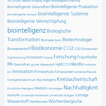
3D-Druck
Algen
Additive Fertigung
Biointelligente Ernährung
Biointelligente Produktion
Biointelligente Gesundheit
biointelligente Systeme
Biointelligenter Konsum
Biointelligente Wertschöpfung
biointelligenz
Biologische
Transformation
Biotechnologie
Biomasse
Bionik
Bioökonomie
CO2
Biowasserstoff
CO2-Emissionen
Forschung
Fraunhofer
Emissionen
Digitalisierung
Enzyme
IPA
InBenBio
Gesundheit
HyBECCS
grüner Wasserstoff
Industrie
innovation
Klimaschutz
Klimawandel
4.0
Kohlenstoffdioxid
Kreislaufwirtschaft
Kompetenzzentrum Biointelligenz
Nachhaltigkeit
Medizin
Künstliche Intelligenz
Mikroalgen
Vorträge
Rohstoffe
Universität Hohenheim
Universität Stuttgart
Wasserstoff
Württembergische
Wettbewerb