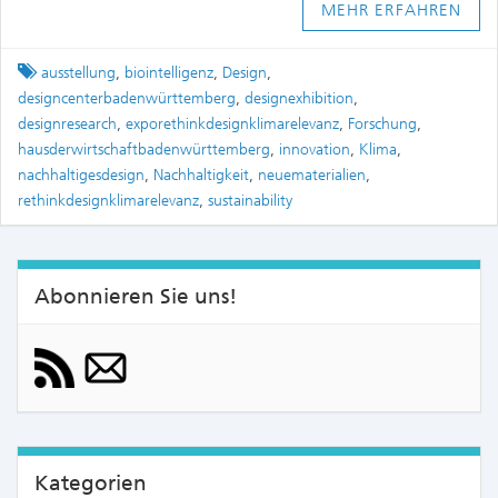
MEHR ERFAHREN
Tagged
ausstellung
,
biointelligenz
,
Design
,
designcenterbadenwürttemberg
,
designexhibition
,
designresearch
,
exporethinkdesignklimarelevanz
,
Forschung
,
hausderwirtschaftbadenwürttemberg
,
innovation
,
Klima
,
nachhaltigesdesign
,
Nachhaltigkeit
,
neuematerialien
,
rethinkdesignklimarelevanz
,
sustainability
Abonnieren Sie uns!
Kategorien