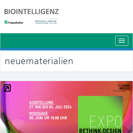
Schal
Navig
neuematerialien