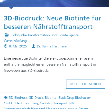
3D-Biodruck: Neue Biotinte für
besseren Nährstofftransport
Posted
Biologische Transformation und Biointelligente
in
Wertschöpfung
Published
Authors
8. Mai 2025
Dr. Hanna Hartmann
on
Eine neuartige Biotinte, die elektrogesponnene Fasern
enthält, ermöglicht einen besseren Nährstofftransport in
Geweben aus 3D-Biodruck.
MEHR ERFAHREN
Tagged
3D-Biodruck
,
3D-Druck
,
Biotinte
,
Black Drop Biodrucker
GmbH
,
Elektrospinning
,
Nährstofftransport
,
NMI
Naturwissenschaftliches und Medizinisches Institut
,
Patent
,