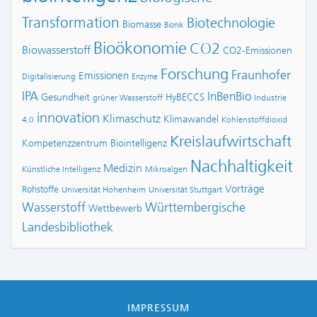
Transformation
Biotechnologie
Biomasse
Bionik
Bioökonomie
CO2
Biowasserstoff
CO2-Emissionen
Forschung
Fraunhofer
Emissionen
Digitalisierung
Enzyme
IPA
InBenBio
Gesundheit
HyBECCS
grüner Wasserstoff
Industrie
innovation
Klimaschutz
Klimawandel
4.0
Kohlenstoffdioxid
Kreislaufwirtschaft
Kompetenzzentrum Biointelligenz
Nachhaltigkeit
Medizin
Künstliche Intelligenz
Mikroalgen
Vorträge
Rohstoffe
Universität Hohenheim
Universität Stuttgart
Wasserstoff
Württembergische
Wettbewerb
Landesbibliothek
IMPRESSUM