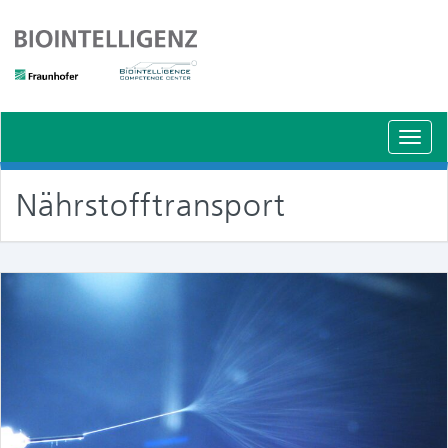
Schal
Navig
Nährstofftransport