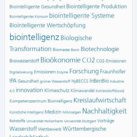
Biointelligente Produktion
Biointelligente Gesundheit
biointelligente Systeme
Biointelligenter Konsum
Biointelligente Wertschöpfung
biointelligenz
Biologische
Transformation
Biotechnologie
Biomasse
Bionik
Bioökonomie
CO2
Biowasserstoff
CO2-Emissionen
Forschung
Fraunhofer
Emissionen
Digitalisierung
Enzyme
IPA
InBenBio
Gesundheit
HyBECCS
grüner Wasserstoff
Industrie
innovation
Klimaschutz
Klimawandel
4.0
Kohlenstoffdioxid
Kreislaufwirtschaft
Kompetenzzentrum Biointelligenz
Nachhaltigkeit
Medizin
Künstliche Intelligenz
Mikroalgen
Vorträge
Rohstoffe
Universität Hohenheim
Universität Stuttgart
Wasserstoff
Württembergische
Wettbewerb