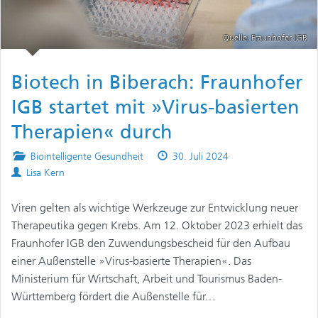
Quelle: Fraunhofer IGB
Biotech in Biberach: Fraunhofer
IGB startet mit »Virus-basierten
Therapien« durch
Posted
Published
Biointelligente Gesundheit
30. Juli 2024
Authors
in
on
Lisa Kern
Viren gelten als wichtige Werkzeuge zur Entwicklung neuer
Therapeutika gegen Krebs. Am 12. Oktober 2023 erhielt das
Fraunhofer IGB den Zuwendungsbescheid für den Aufbau
einer Außenstelle »Virus-basierte Therapien«. Das
Ministerium für Wirtschaft, Arbeit und Tourismus Baden-
Württemberg fördert die Außenstelle für…