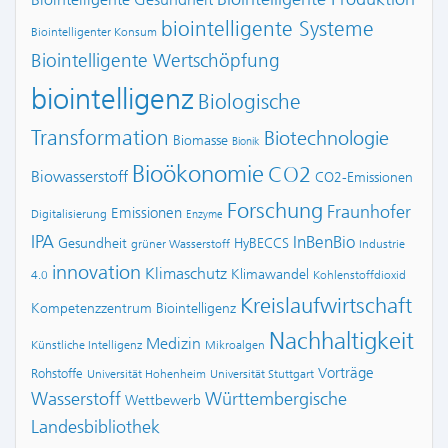
Biointelligente Gesundheit
biointelligente Systeme
Biointelligenter Konsum
Biointelligente Wertschöpfung
biointelligenz
Biologische
Transformation
Biotechnologie
Biomasse
Bionik
Bioökonomie
CO2
Biowasserstoff
CO2-Emissionen
Forschung
Fraunhofer
Emissionen
Digitalisierung
Enzyme
IPA
InBenBio
Gesundheit
HyBECCS
grüner Wasserstoff
Industrie
innovation
Klimaschutz
Klimawandel
4.0
Kohlenstoffdioxid
Kreislaufwirtschaft
Kompetenzzentrum Biointelligenz
Nachhaltigkeit
Medizin
Künstliche Intelligenz
Mikroalgen
Vorträge
Rohstoffe
Universität Hohenheim
Universität Stuttgart
Wasserstoff
Württembergische
Wettbewerb
Landesbibliothek