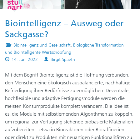
Biointelligenz – Ausweg oder
Sackgasse?
Posted
Biointelligenz und Gesellschaft
,
Biologische Transformation
in
und Biointelligente Wertschöpfung
Published
Authors
14. Juni 2022
Birgit Spaeth
on
Mit dem Begriff Biointelligenz ist die Hoffnung verbunden,
den Menschen eine ökologisch ausbalancierte, nachhaltige
Befriedigung ihrer Bedürfnisse zu ermöglichen. Dezentrale,
hochflexible und adaptive Fertigungsmodule werden die
meisten Konsumprodukte komplett verändern. Die Idee ist
es, die Module mit selbstlernenden Algorithmen zu koppeln,
um regional zur Verfügung stehende biobasierte Materialien
aufzubereiten – etwa in Bioreaktoren oder Bioraffinerien –
oder direkt zu Produkten mit neuartigen Funktionalitäten zu