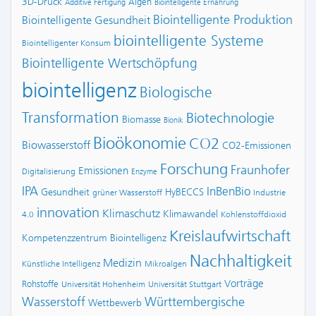
3D-Druck
Algen
Additive Fertigung
Biointelligente Ernährung
Biointelligente Produktion
Biointelligente Gesundheit
biointelligente Systeme
Biointelligenter Konsum
Biointelligente Wertschöpfung
biointelligenz
Biologische
Transformation
Biotechnologie
Biomasse
Bionik
Bioökonomie
CO2
Biowasserstoff
CO2-Emissionen
Forschung
Fraunhofer
Emissionen
Digitalisierung
Enzyme
IPA
InBenBio
Gesundheit
HyBECCS
grüner Wasserstoff
Industrie
innovation
Klimaschutz
Klimawandel
4.0
Kohlenstoffdioxid
Kreislaufwirtschaft
Kompetenzzentrum Biointelligenz
Nachhaltigkeit
Medizin
Künstliche Intelligenz
Mikroalgen
Vorträge
Rohstoffe
Universität Hohenheim
Universität Stuttgart
Wasserstoff
Württembergische
Wettbewerb