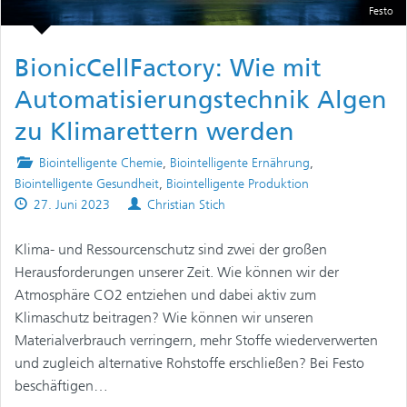
Festo
BionicCellFactory: Wie mit
Automatisierungstechnik Algen
zu Klimarettern werden
Posted
Biointelligente Chemie
,
Biointelligente Ernährung
,
in
Biointelligente Gesundheit
,
Biointelligente Produktion
Published
Authors
27. Juni 2023
Christian Stich
on
Klima- und Ressourcenschutz sind zwei der großen
Herausforderungen unserer Zeit. Wie können wir der
Atmosphäre CO2 entziehen und dabei aktiv zum
Klimaschutz beitragen? Wie können wir unseren
Materialverbrauch verringern, mehr Stoffe wiederverwerten
und zugleich alternative Rohstoffe erschließen? Bei Festo
beschäftigen…