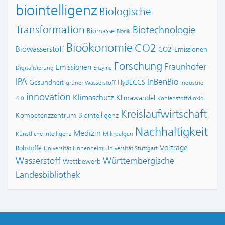
biointelligenz
Biologische
Transformation
Biotechnologie
Biomasse
Bionik
Bioökonomie
CO2
Biowasserstoff
CO2-Emissionen
Forschung
Fraunhofer
Emissionen
Digitalisierung
Enzyme
IPA
InBenBio
Gesundheit
HyBECCS
grüner Wasserstoff
Industrie
innovation
Klimaschutz
Klimawandel
4.0
Kohlenstoffdioxid
Kreislaufwirtschaft
Kompetenzzentrum Biointelligenz
Nachhaltigkeit
Medizin
Künstliche Intelligenz
Mikroalgen
Vorträge
Rohstoffe
Universität Hohenheim
Universität Stuttgart
Wasserstoff
Württembergische
Wettbewerb
Landesbibliothek