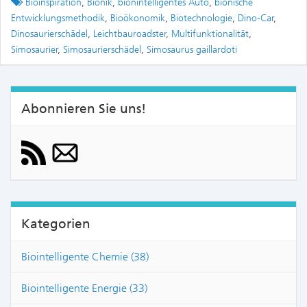
Tagged
Bioinspiration
,
Bionik
,
bionintelligentes Auto
,
bionische
Entwicklungsmethodik
,
Bioökonomik
,
Biotechnologie
,
Dino-Car
,
Dinosaurierschädel
,
Leichtbauroadster
,
Multifunktionalität
,
Simosaurier
,
Simosaurierschädel
,
Simosaurus gaillardoti
Abonnieren Sie uns!
Kategorien
Biointelligente Chemie (38)
Biointelligente Energie (33)