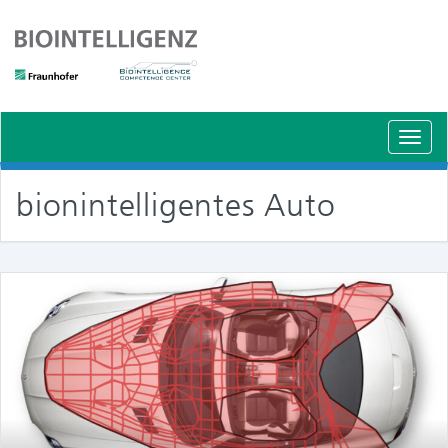
Schal
Navig
bionintelligentes Auto