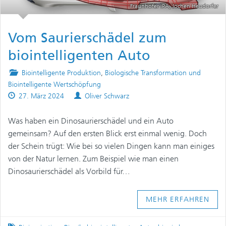
Fraunhofer IPA, Jochen Heudorfer
Vom Saurierschädel zum
biointelligenten Auto
Posted
Biointelligente Produktion
,
Biologische Transformation und
in
Biointelligente Wertschöpfung
Published
Authors
27. März 2024
Oliver Schwarz
on
Was haben ein Dinosaurierschädel und ein Auto
gemeinsam? Auf den ersten Blick erst einmal wenig. Doch
der Schein trügt: Wie bei so vielen Dingen kann man einiges
von der Natur lernen. Zum Beispiel wie man einen
Dinosaurierschädel als Vorbild für…
MEHR ERFAHREN