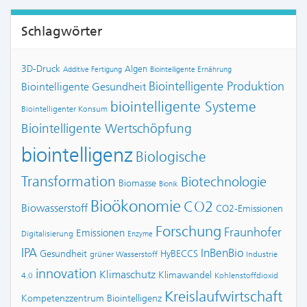
Schlagwörter
3D-Druck
Algen
Additive Fertigung
Biointelligente Ernährung
Biointelligente Produktion
Biointelligente Gesundheit
biointelligente Systeme
Biointelligenter Konsum
Biointelligente Wertschöpfung
biointelligenz
Biologische
Transformation
Biotechnologie
Biomasse
Bionik
Bioökonomie
CO2
Biowasserstoff
CO2-Emissionen
Forschung
Fraunhofer
Emissionen
Digitalisierung
Enzyme
IPA
InBenBio
Gesundheit
HyBECCS
grüner Wasserstoff
Industrie
innovation
Klimaschutz
Klimawandel
4.0
Kohlenstoffdioxid
Kreislaufwirtschaft
Kompetenzzentrum Biointelligenz