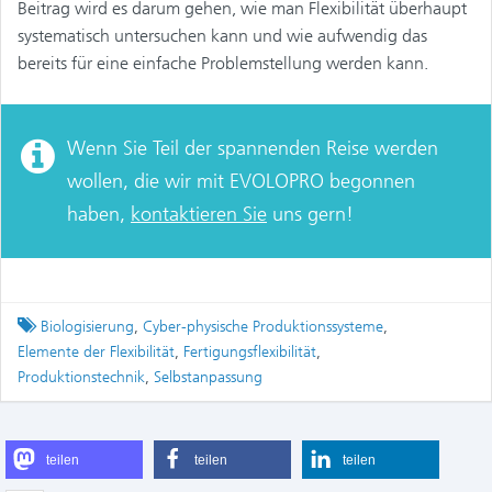
Beitrag wird es darum gehen, wie man Flexibilität überhaupt
systematisch untersuchen kann und wie aufwendig das
bereits für eine einfache Problemstellung werden kann.
Wenn Sie Teil der spannenden Reise werden
wollen, die wir mit EVOLOPRO begonnen
haben,
kontaktieren Sie
uns gern!
Tagged
Biologisierung
,
Cyber-physische Produktionssysteme
,
Elemente der Flexibilität
,
Fertigungsflexibilität
,
Produktionstechnik
,
Selbstanpassung
teilen
teilen
teilen